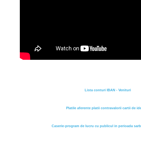
Lista conturi IBAN - Venituri
Platile aferente platii contravalorii cartii de id
Caserie-program de lucru cu publicul in perioada sarba