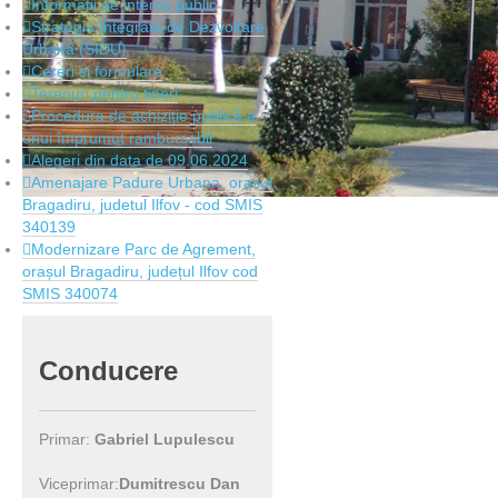
Informatii de interes public
Strategia Integrata de Dezvoltare
Urbana (SIDU)
Cereri si formulare
Terenuri pentru tineri
Procedura de achiziție publică a
unui împrumut rambursabil
Alegeri din data de 09.06.2024
Amenajare Padure Urbana, orasul
Bragadiru, judetul Ilfov - cod SMIS
340139
Modernizare Parc de Agrement,
orașul Bragadiru, județul Ilfov cod
SMIS 340074
Conducere
Primar:
Gabriel Lupulescu
Viceprimar:
Dumitrescu Dan