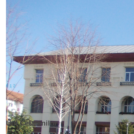
0
1
2
Util
Cetatenilor