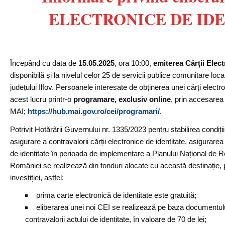
ELECTRONICE DE ID
Începând cu data de
15.05.2025
, ora 10:00,
emiterea Cărții Elect
disponibilă și la nivelul celor 25 de servicii publice comunitare lo
județului Ilfov. Persoanele interesate de obținerea unei cărți electro
acest lucru printr-o
programare, exclusiv online
, prin accesarea
MAI;
https://hub.mai.gov.ro/cei/programari/
.
Potrivit Hotărârii Guvernului nr. 1335/2023 pentru stabilirea condiții
asigurare a contravalorii cărții electronice de identitate, asigurarea 
de identitate în perioada de implementare a Planului Național de R
României se realizează din fonduri alocate cu această destinație, p
investiției, astfel:
prima carte electronică de identitate este gratuită;
eliberarea unei noi CEI se realizează pe baza documentulu
contravalorii actului de identitate, în valoare de 70 de lei;