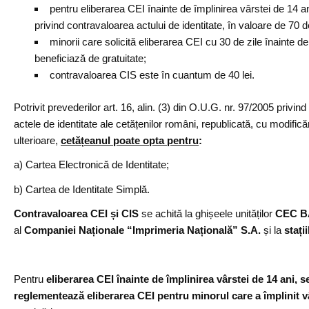
pentru eliberarea CEI înainte de împlinirea vârstei de 14 ani
privind contravaloarea actului de identitate, în valoare de 70 de
minorii care solicită eliberarea CEI cu 30 de zile înainte de
beneficiază de gratuitate;
contravaloarea CIS este în cuantum de 40 lei.
Potrivit prevederilor art. 16, alin. (3) din O.U.G. nr. 97/2005 privind
actele de identitate ale cetățenilor români, republicată, cu modificăr
ulterioare,
cetățeanul poate opta pentru
:
a) Cartea Electronică de Identitate;
b) Cartea de Identitate Simplă.
Contravaloarea CEI și CIS
se achită la ghișeele unităților
CEC 
al
Companiei Naționale “Imprimeria Națională” S.A.
și la
stați
Pentru
eliberarea CEI înainte de împlinirea vârstei de 14 ani, s
reglementează eliberarea CEI pentru minorul care a împlinit v