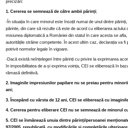
precizări:
1. Cererea se semnează de către ambii părinți
;
-În situația în care minorul este însoțit numai de unul dintre părinți, 
părinte, din care să rezulte că este de acord cu eliberarea actului de
misiunea diplomatică a României din statul în care acesta se afla, la
autoritățile străine competente. În acest ultim caz, declarația va fi
potrivit normelor legale în vigoare.
-Dacă există neînțelegeri între părinți cu privire la exprimarea acord
în imposibilitatea de a-și exprima voința, CEI se eliberează în baza
rămasă definitivă.
2. Imaginile impresiunilor papilare nu se preiau pentru minorii
ani;
3. Începând cu vârsta de 12 ani, CEI se eliberează cu imaginil
4. Cererea pentru eliberare CEI nu se semnează de minorul cu 
5. CEI se înmânează unuia dintre părinți/persoanei menționate 
97/2005, republicată, cu modificările și completările ulterioare